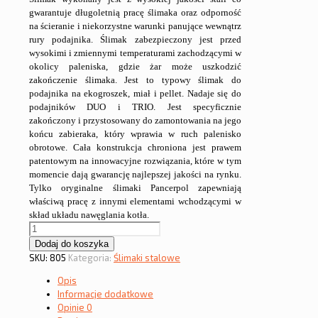
gwarantuje długoletnią pracę ślimaka oraz odporność
na ścieranie i niekorzystne warunki panujące wewnątrz
rury podajnika. Ślimak zabezpieczony jest przed
wysokimi i zmiennymi temperaturami zachodzącymi w
okolicy paleniska, gdzie żar może uszkodzić
zakończenie ślimaka. Jest to typowy ślimak do
podajnika na ekogroszek, miał i pellet. Nadaje się do
podajników DUO i TRIO. Jest specyficznie
zakończony i przystosowany do zamontowania na jego
końcu zabieraka, który wprawia w ruch palenisko
obrotowe. Cała konstrukcja chroniona jest prawem
patentowym na innowacyjne rozwiązania, które w tym
momencie dają gwarancję najlepszej jakości na rynku.
Tylko oryginalne ślimaki Pancerpol zapewniają
właściwą pracę z innymi elementami wchodzącymi w
skład układu nawęglania kotła.
ilość
Ślimak
Dodaj do koszyka
stalowy
SKU:
805
Kategoria:
Ślimaki stalowe
o
Opis
długości
Informacje dodatkowe
osi
Opinie
0
957