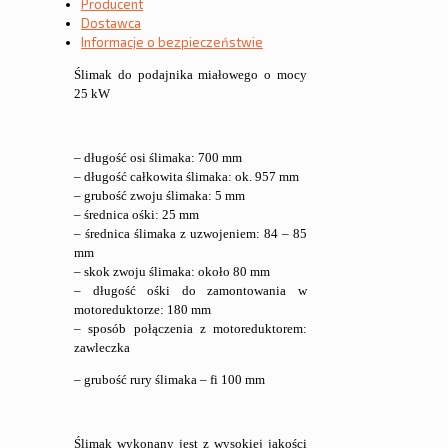
Producent
mm
Dostawca
Informacje o bezpieczeństwie
Ślimak do podajnika miałowego o mocy
25 kW
– długość osi ślimaka: 700 mm
– długość całkowita ślimaka: ok. 957 mm
– grubość zwoju ślimaka: 5 mm
– średnica ośki: 25 mm
– średnica ślimaka z uzwojeniem: 84 – 85
mm
– skok zwoju ślimaka: około 80 mm
– długość ośki do zamontowania w
motoreduktorze: 180 mm
– sposób połączenia z motoreduktorem:
zawleczka
– grubość rury ślimaka – fi 100 mm
Ślimak wykonany jest z wysokiej jakości