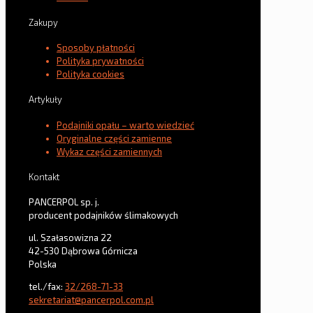
Zakupy
Sposoby płatności
Polityka prywatności
Polityka cookies
Artykuły
Podajniki opału – warto wiedzieć
Oryginalne części zamienne
Wykaz części zamiennych
Kontakt
PANCERPOL sp. j.
producent podajników ślimakowych
ul. Szałasowizna 22
42-530 Dąbrowa Górnicza
Polska
tel./fax:
32/268-71-33
sekretariat@pancerpol.com.pl