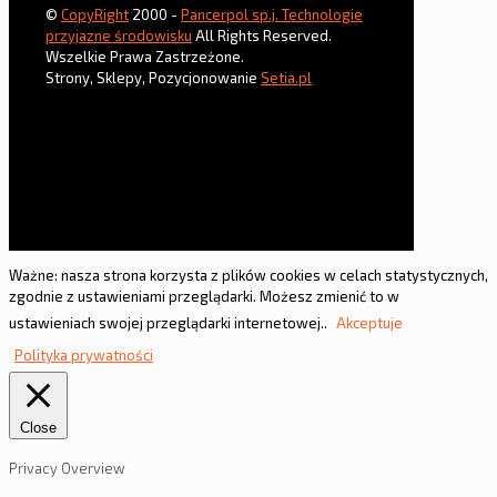
©
CopyRight
2000 -
Pancerpol sp.j. Technologie
przyjazne środowisku
All Rights Reserved.
Wszelkie Prawa Zastrzeżone.
Strony, Sklepy, Pozycjonowanie
Setia.pl
Ważne: nasza strona korzysta z plików cookies w celach statystycznych,
zgodnie z ustawieniami przeglądarki. Możesz zmienić to w
ustawieniach swojej przeglądarki internetowej..
Akceptuje
Polityka prywatności
Close
Privacy Overview