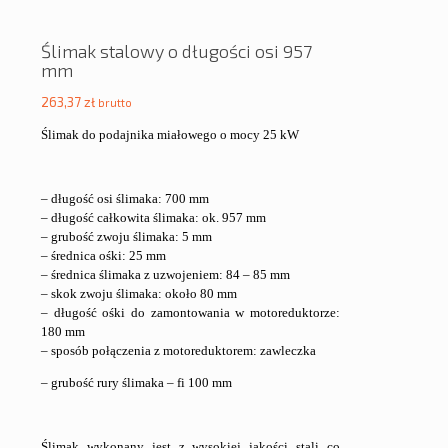
Ślimak stalowy o długości osi 957
mm
263,37
zł
brutto
Ślimak do podajnika miałowego o mocy 25 kW
– długość osi ślimaka: 700 mm
– długość całkowita ślimaka: ok. 957 mm
– grubość zwoju ślimaka: 5 mm
– średnica ośki: 25 mm
– średnica ślimaka z uzwojeniem: 84 – 85 mm
– skok zwoju ślimaka: około 80 mm
– długość ośki do zamontowania w motoreduktorze:
180 mm
– sposób połączenia z motoreduktorem: zawleczka
– grubość rury ślimaka – fi 100 mm
Ślimak wykonany jest z wysokiej jakości stali co