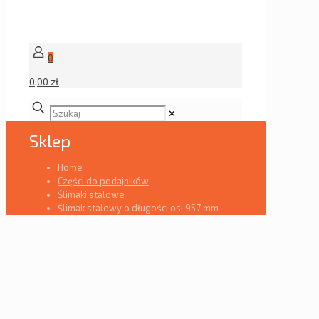
0
0,00 zł
✕
Sklep
Home
Części do podajników
Ślimaki stalowe
Ślimak stalowy o długości osi 957 mm