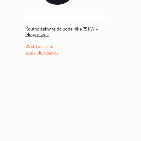
Kolano żeliwne do podajnika 75 kW –
ekogroszek
257,01
zł
brutto
Dodaj do koszyka