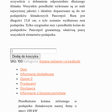
oczywiście z dobraniem odpowiednio dłuższego
ślimaka. Wszystkie przedłużki wykonane są ze stali
najwyższej jakości i idealnie dopasowane są do rur
podajników ślimakowych Pancerpol. Rura jest
długości 15,8 cm, o tyle zostanie wydłużona rura
podajnika. Tylko oryginalne rury i przedłużki kolan do
podajników Pancerpol gwarantują właściwą pracę
wszystkich elementów podajnika.
ilość
Przedłużka
Dodaj do koszyka
kolana
SKU:
100
Kategoria:
Kolana żeliwne i przedłużki
do
Opis
podajnika
Informacje dodatkowe
100
Opinie
0
kW
Producent
-
Dostawca
wersja
Informacje o bezpieczeństwie
krótka
Przedłużenie kolana żeliwnego w
podajniku ślimakowym naszej firmy o
mocy 100 kW