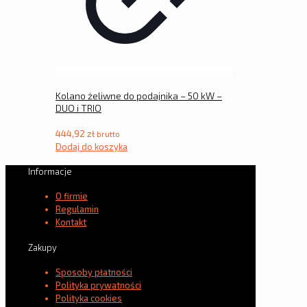
Kolano żeliwne do podajnika – 50 kW –
DUO i TRIO
444,92
zł
brutto
Dodaj do koszyka
Informacje
O firmie
Regulamin
Kontakt
Zakupy
Sposoby płatności
Polityka prywatności
Polityka cookies