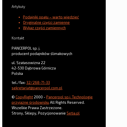
Artykuły
Podajniki opału – warto wiedzieć
Oryginalne części zamienne
Wykaz części zamiennych
Kontakt
PANCERPOL sp. j.
producent podajników ślimakowych
ul. Szałasowizna 22
42-530 Dąbrowa Górnicza
Polska
tel./fax:
32/268-71-33
sekretariat@pancerpol.com.pl
©
CopyRight
2000 -
Pancerpol sp.j. Technologie
przyjazne środowisku
All Rights Reserved.
Wszelkie Prawa Zastrzeżone.
Strony, Sklepy, Pozycjonowanie
Setia.pl