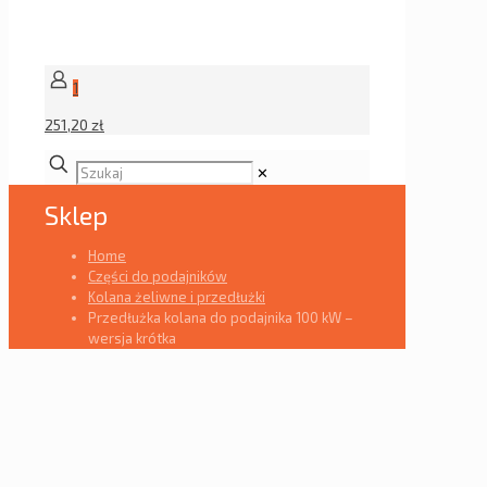
1
251,20 zł
✕
Sklep
Home
Części do podajników
Kolana żeliwne i przedłużki
Przedłużka kolana do podajnika 100 kW –
wersja krótka